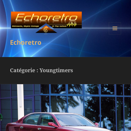
MENU
Echoretro
ET
WIDGETS
Catégorie :
Youngtimers