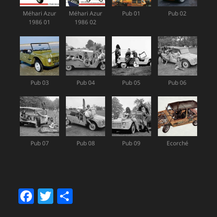
Méhari Azur
Méhari Azur
Pub 01
Pub 02
1986 01
1986 02
Pub 03
Pub 04
Pub 05
Pub 06
Pub 07
Pub 08
Pub 09
Ecorché
F
T
P
a
w
a