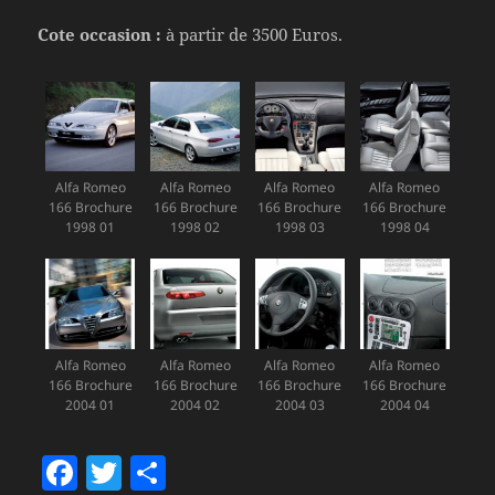
Cote occasion :
à partir de 3500 Euros.
Alfa Romeo
Alfa Romeo
Alfa Romeo
Alfa Romeo
166 Brochure
166 Brochure
166 Brochure
166 Brochure
1998 01
1998 02
1998 03
1998 04
Alfa Romeo
Alfa Romeo
Alfa Romeo
Alfa Romeo
166 Brochure
166 Brochure
166 Brochure
166 Brochure
2004 01
2004 02
2004 03
2004 04
F
T
P