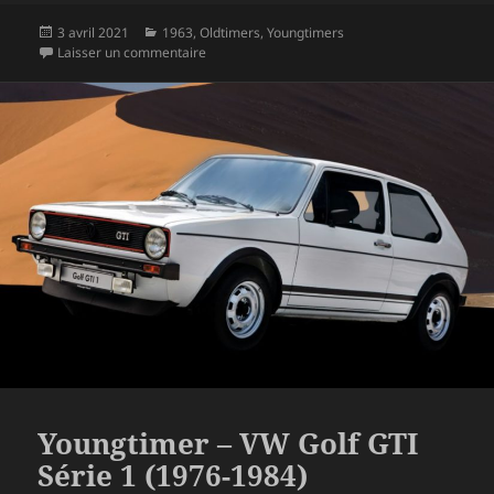
c
itt
rt
Publié
Catégories
3 avril 2021
1963
,
Oldtimers
,
Youngtimers
e
er
a
le
sur Oldtimer & Youngtimer – Maserati Quattrop
Laisser un commentaire
b
g
o
er
o
k
Youngtimer – VW Golf GTI
Série 1 (1976-1984)