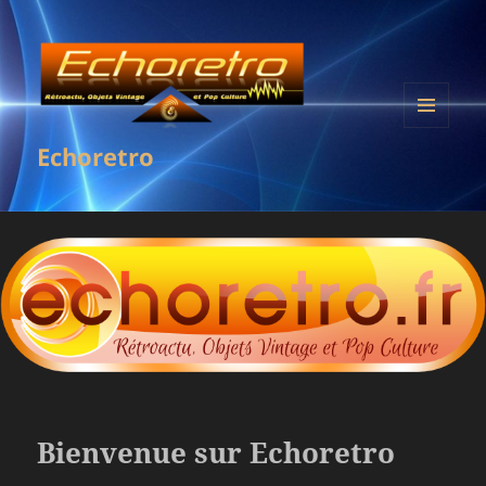
MENU
Echoretro
ET
WIDGETS
Bienvenue sur Echoretro