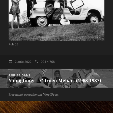
Pub 05
Publié
Taille
12 août 2022
1024 × 768
le
réelle
Navigation
PUBLIÉ DANS
de
Youngtimer – Citroën Méhari (1968-1987)
l’article
Fièrement propulsé par WordPress