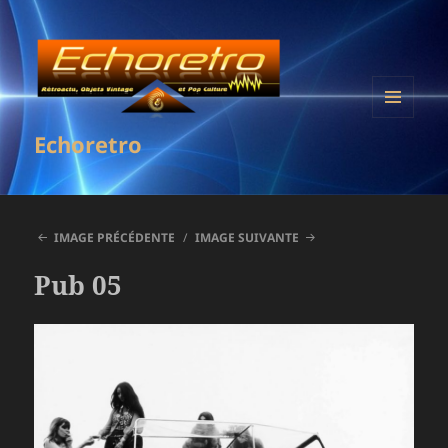
MENU
Echoretro
ET
WIDGETS
IMAGE PRÉCÉDENTE
IMAGE SUIVANTE
Pub 05