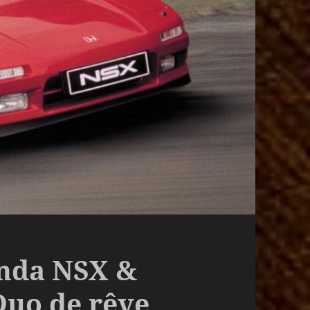
onda NSX &
Duo de rêve