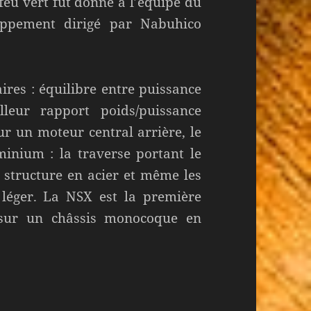
 feu vert fut donné à l’équipe du
oppement dirigé par Nabuhico
aires : équilibre entre puissance
leur rapport poids/puissance
ur un moteur central arrière, le
inium : la traverse portant le
e structure en acier et même les
 léger. La NSX est la première
 sur un châssis monocoque en