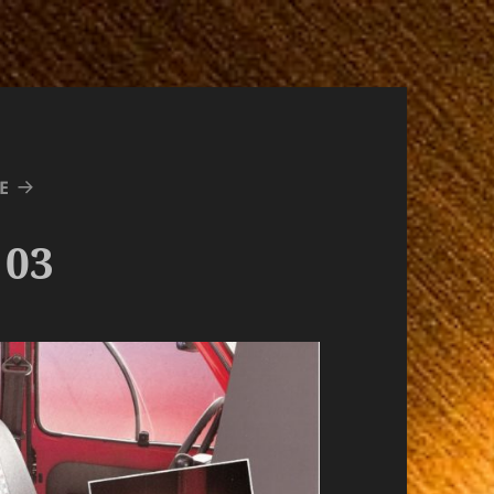
E
 03