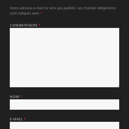
Votre adresse e-mail ne sera pas publiée.
Les champs obligatoires
sont indiqués avec
*
COMMENTAIRE
*
NOM
*
E-MAIL
*