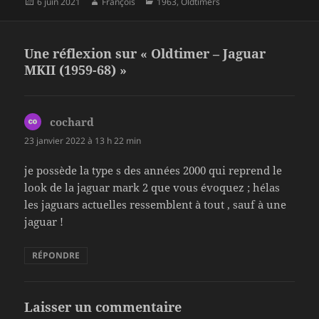
Publié
Auteur
Catégories
6 juin 2021
François
1963
,
Oldtimers
e
er
a
le
b
g
o
er
Une réflexion sur « Oldtimer – Jaguar
MKII (1959-68) »
o
k
cochard
dit :
23 janvier 2022 à 13 h 22 min
je possède la type s des années 2000 qui reprend le
look de la jaguar mark 2 que vous évoquez ; hélas
les jaguars actuelles ressemblent à tout , sauf à une
jaguar !
RÉPONDRE
Laisser un commentaire