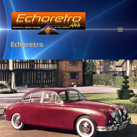
MENU
Echoretro
ET
WIDGETS