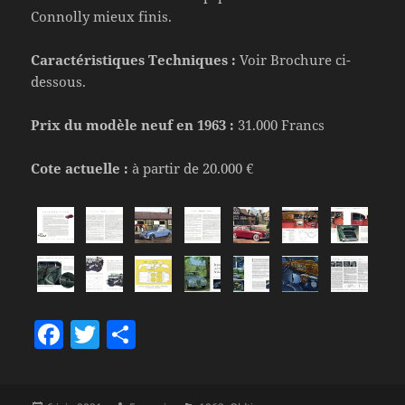
Connolly mieux finis.
Caractéristiques Techniques :
Voir Brochure ci-
dessous.
Prix du modèle neuf en 1963 :
31.000 Francs
Cote actuelle :
à partir de 20.000 €
F
T
P
a
w
a
c
itt
rt