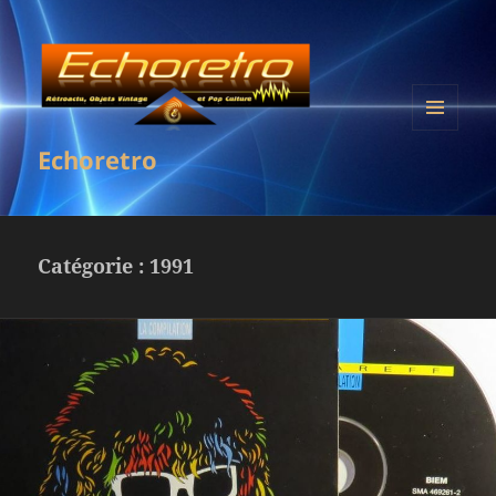
MENU
Echoretro
ET
WIDGETS
Catégorie :
1991