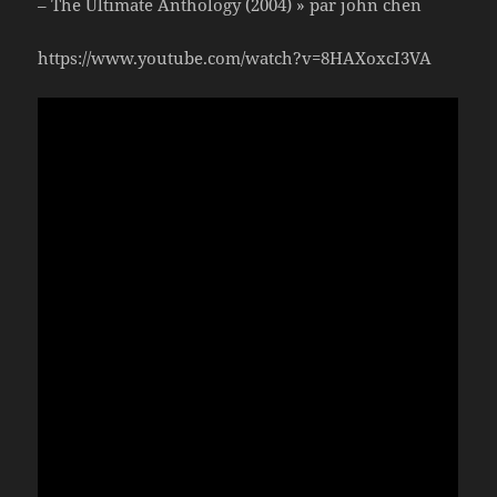
– The Ultimate Anthology (2004) » par john chen
https://www.youtube.com/watch?v=8HAXoxcI3VA