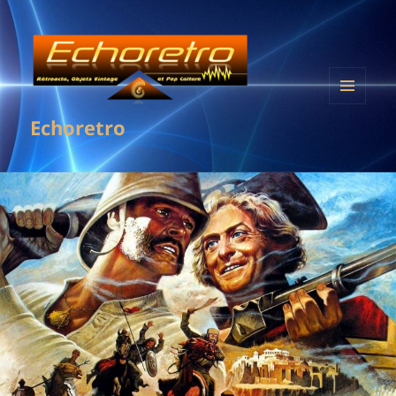
MENU
Echoretro
ET
WIDGETS