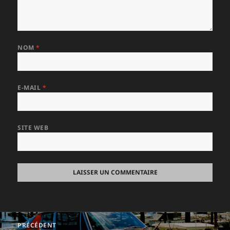
NOM
*
E-MAIL
*
SITE WEB
Navigation
PRÉCÉDENT