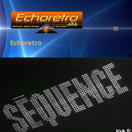
MENU
Echoretro
ET
WIDGETS