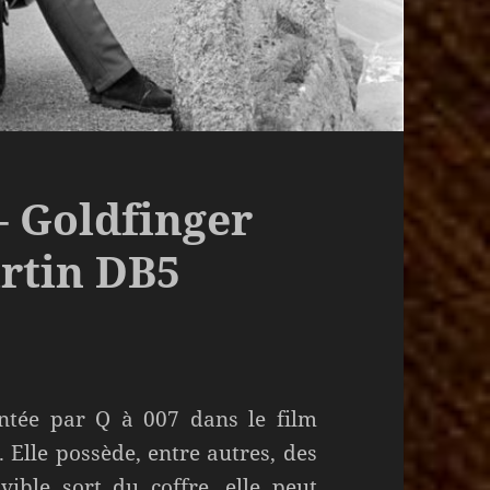
– Goldfinger
artin DB5
entée par Q à 007 dans le film
 Elle possède, entre autres, des
vible sort du coffre, elle peut