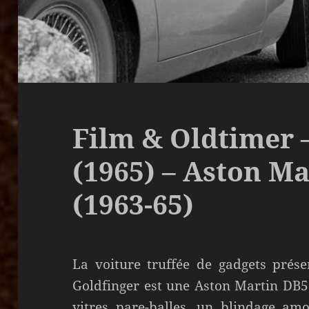
Film & Oldtimer 
(1965) – Aston M
(1963-65)
La voiture truffée de gadgets prés
Goldfinger est une Aston Martin DB5.
vitres pare-balles, un blindage amo