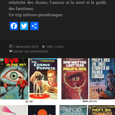
relativité des choses, l’amour et la mort et le poids
des fantômes.
Un trip inferno-paradisiaque.
F
T
P
a
w
a
c
itt
rt
Publié
Catégories
1 décembre 2016
1981
,
Livres
e
er
a
le
sur Livres SF – Raphaël Lafferty – Deux roman
Laisser un commentaire
b
g
o
er
o
k