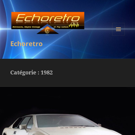
MENU
Echoretro
ET
WIDGETS
Catégorie :
1982