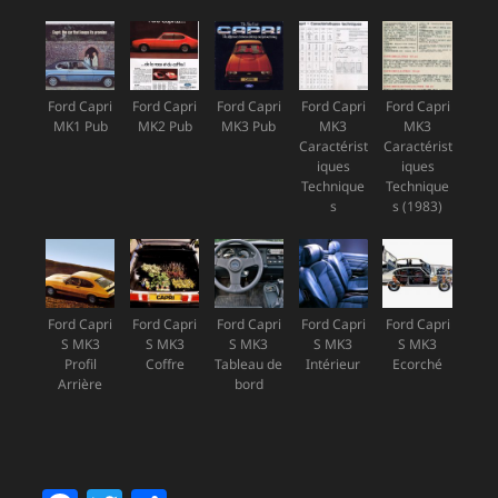
Ford Capri
Ford Capri
Ford Capri
Ford Capri
Ford Capri
MK1 Pub
MK2 Pub
MK3 Pub
MK3
MK3
Caractérist
Caractérist
iques
iques
Technique
Technique
s
s (1983)
Ford Capri
Ford Capri
Ford Capri
Ford Capri
Ford Capri
S MK3
S MK3
S MK3
S MK3
S MK3
Profil
Coffre
Tableau de
Intérieur
Ecorché
Arrière
bord