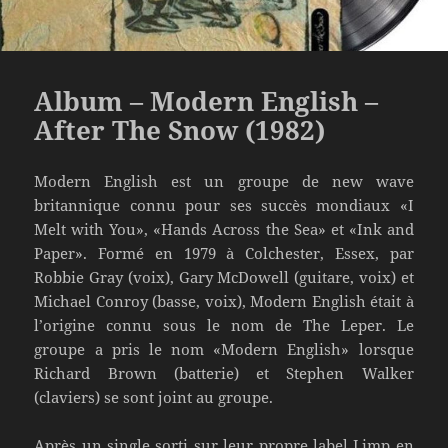
Album – Modern English –
After The Snow (1982)
Modern English est un groupe de new wave
britannique connu pour ses succès mondiaux «I
Melt with You», «Hands Across the Sea» et «Ink and
Paper». Formé en 1979 à Colchester, Essex, par
Robbie Gray (voix), Gary McDowell (guitare, voix) et
Michael Conroy (basse, voix), Modern English était à
l’origine connu sous le nom de The Leper. Le
groupe a pris le nom «Modern English» lorsque
Richard Brown (batterie) et Stephen Walker
(claviers) se sont joint au groupe.
Après un single sorti sur leur propre label Limp en