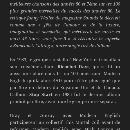
meilleures chansons des années 80 et 7ème sur les 100
plus grandes merveilles du succès des années 80.
Le
critique Johny Waller du magazine Sounds le décrivit
comme une « fête de l’amour et de la luxure,
imaginative et sensuelle, qui mériterait de sortir en
maxi 45 tours, sans face B ». A réécouter le superbe
« Someone’s Calling », autre single tiré de l’album.
En 1983, le groupe s’installa à New York et travailla à
son troisième album,
Ricochet Days
, qui se fit lui
aussi une place dans le top 100 américain. Modern
English quitta alors 4AD pour n’être plus signé que
par Sire en dehors du Royaume-Uni et du Canada.
L’album
Stop Start
en 1986 fut le dernier album
produit par Sire, avant que le groupe ne se séparât.
Gray et Conroy avec Modern English
participèrent au collectif This Mortal Coil avant de
reformer Modern English avec Mick Conroy et