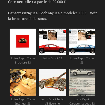
Cote actuelle :
à partir de 29.000 €
Caractéristiques Techniques :
modèles 1983 : voir
la brochure ci-dessous.
Lotus Esprit Turbo
Lotus Esprit S3
Lotus Esprit Turbo
Brochure S3
S3
Lotus Esprit Turbo
Lotus Esprit Turbo
Lotus Esprit
Intérieur S3
S3 Ecorché
Caractéristiques S3