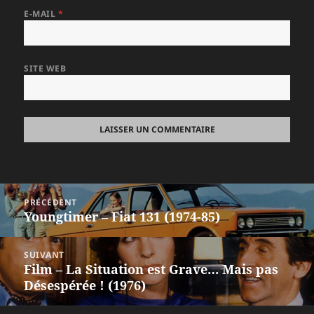
E-MAIL
*
SITE WEB
Navigation
PRÉCÉDENT
de
Youngtimer – Fiat 131 (1974-85)
Article
l’article
précédent :
SUIVANT
Film – La Situation est Grave… Mais pas
Article
Désespérée ! (1976)
suivant :