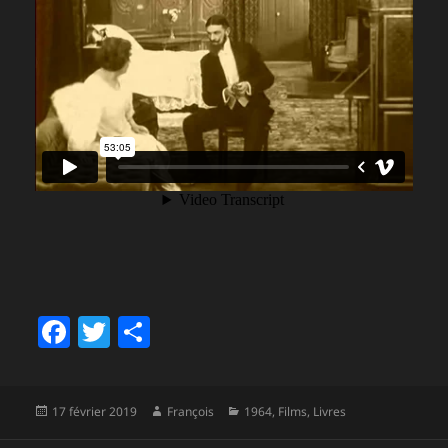
F
T
P
a
w
a
c
itt
rt
Publié
Auteur
Catégories
17 février 2019
François
1964
,
Films
,
Livres
e
er
a
le