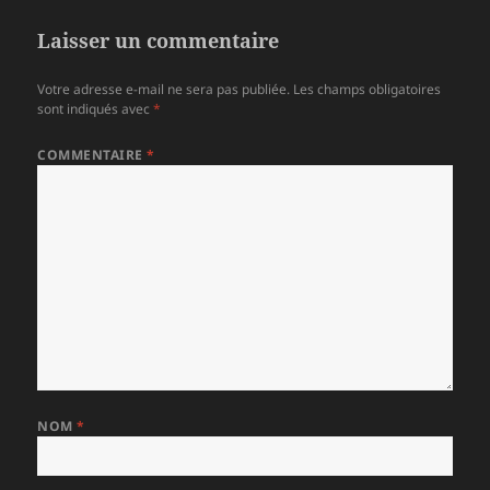
b
g
o
er
Laisser un commentaire
o
Votre adresse e-mail ne sera pas publiée.
Les champs obligatoires
k
sont indiqués avec
*
COMMENTAIRE
*
NOM
*