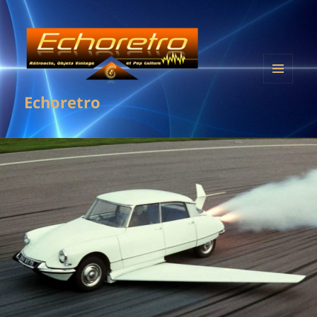
MENU
Echoretro
ET
WIDGETS