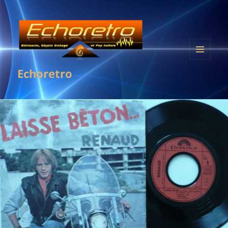
MENU
Echoretro
ET
WIDGETS