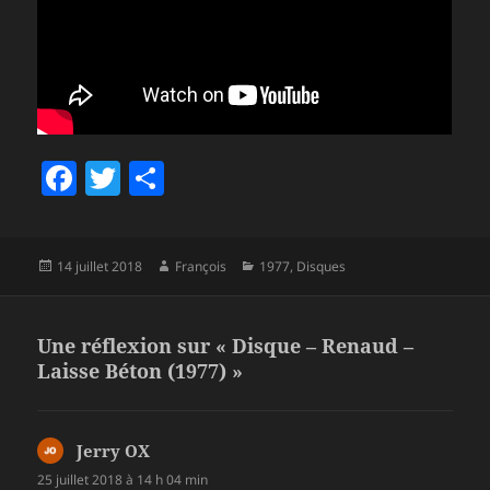
F
T
P
a
w
a
c
itt
rt
Publié
Auteur
Catégories
14 juillet 2018
François
1977
,
Disques
e
er
a
le
b
g
o
er
Une réflexion sur « Disque – Renaud –
Laisse Béton (1977) »
o
k
Jerry OX
dit :
25 juillet 2018 à 14 h 04 min