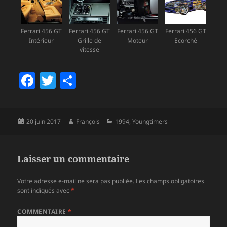
Ferrari 456 GT
Ferrari 456 GT
Ferrari 456 GT
Ferrari 456 GT
Intérieur
Grille de
Moteur
Ecorché
vitesse
F
T
P
a
w
a
c
itt
rt
Publié
Auteur
Catégories
20 juin 2017
François
1994
,
Youngtimers
e
er
a
le
b
g
o
er
Laisser un commentaire
o
Votre adresse e-mail ne sera pas publiée.
Les champs obligatoires
k
sont indiqués avec
*
COMMENTAIRE
*