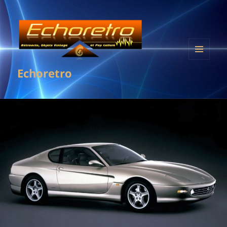
MENU
Echoretro
ET
WIDGETS