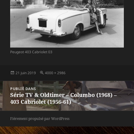
Peugeot 403 Cabriolet 03
Publié
Taille
21 juin 2019
4000 × 2986
le
réelle
Navigation
PUBLIÉ DANS
de
Série TV & Oldtimer – Columbo (1968) –
l’article
403 Cabriolet (1956-61)
Fièrement propulsé par WordPress