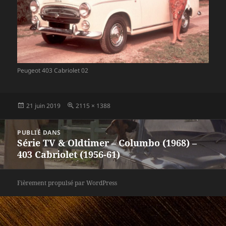
Peugeot 403 Cabriolet 02
Publié
Taille
21 juin 2019
2115 × 1388
le
réelle
Navigation
PUBLIÉ DANS
de
Série TV & Oldtimer – Columbo (1968) –
l’article
403 Cabriolet (1956-61)
Fièrement propulsé par WordPress