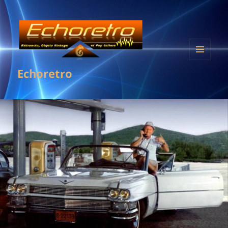
MENU
Echoretro
ET
WIDGETS