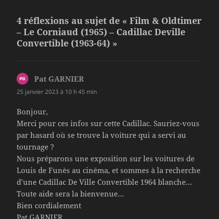
b
g
o
er
4 réflexions au sujet de « Film & Oldtimer
– Le Corniaud (1965) – Cadillac Deville
o
Convertible (1963-64) »
k
Pat GARNIER
dit :
25 janvier 2023 à 10 h 45 min
Bonjour,
Merci pour ces infos sur cette Cadillac. Sauriez-vous
par hasard où se trouve la voiture qui a servi au
tournage ?
Nous préparons une exposition sur les voitures de
Louis de Funès au cinéma, et sommes à la recherche
d’une Cadillac De Ville Convertible 1964 blanche…
Toute aide sera la bienvenue…
Bien cordialement
Pat GARNIER