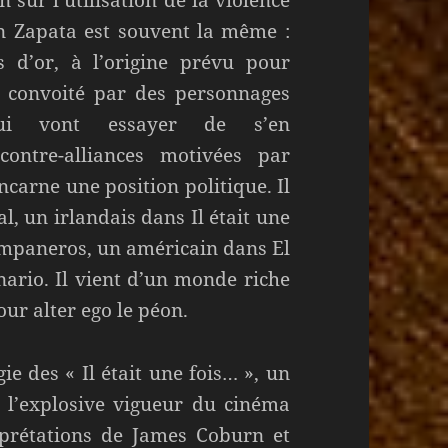
rn Zapata est souvent la même :
s d’or, à l’origine prévu pour
t convoité par des personnages
qui vont essayer de s’en
ontre-alliances motivées par
carne une position politique. Il
l, un irlandais dans Il était une
campaneros, un américain dans El
ario. Il vient d’un monde riche
our alter ego le péon.
gie des « Il était une fois… », un
t l’explosive vigueur du cinéma
rprétations de James Coburn et