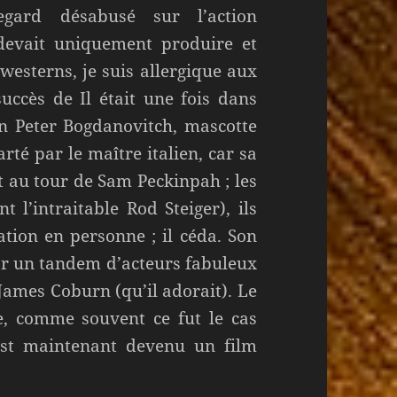
gard désabusé sur l’action
 devait uniquement produire et
 westerns, je suis allergique aux
succès de Il était une fois dans
in Peter Bogdanovitch, mascotte
rté par le maître italien, car sa
ut au tour de Sam Peckinpah ; les
 l’intraitable Rod Steiger), ils
ation en personne ; il céda. Son
par un tandem d’acteurs fabuleux
 James Coburn (qu’il adorait). Le
ue, comme souvent ce fut le cas
est maintenant devenu un film