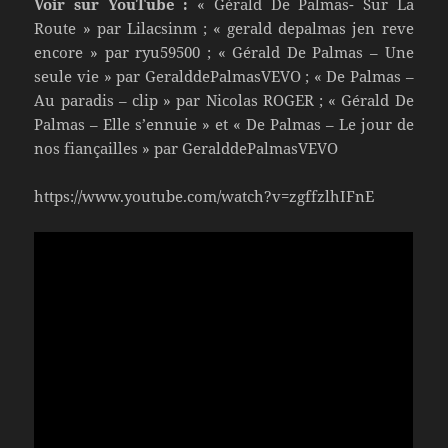
Voir sur YouTube :
« Gérald De Palmas- Sur La
Route » par Lilacsinm ; « gerald depalmas jen reve
encore » par ryu59500 ; « Gérald De Palmas – Une
seule vie » par GeralddePalmasVEVO ; « De Palmas –
Au paradis – clip » par Nicolas ROGER ; « Gérald De
Palmas – Elle s’ennuie » et « De Palmas – Le jour de
nos fiançailles » par GeralddePalmasVEVO
https://www.youtube.com/watch?v=zgffzlhIFnE