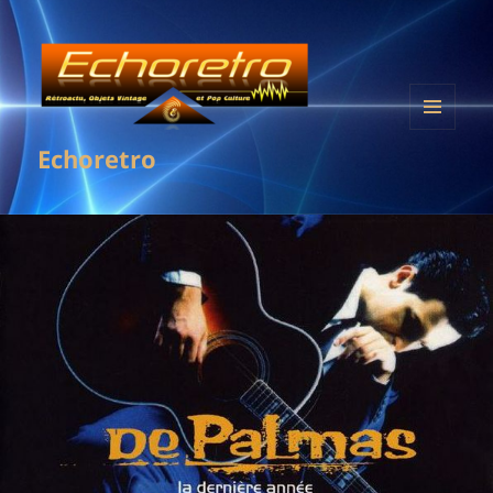
MENU
Echoretro
ET
WIDGETS