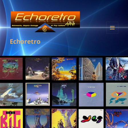
MENU
Echoretro
ET
WIDGETS