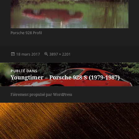
Porsche 928 Profil
Publié
Taille
18 mars 2017
3897 × 2201
le
réelle
Navigation
PUBLIÉ DANS
de
Youngtimer – Porsche 928 S (1979-1987)
l’article
Fièrement propulsé par WordPress