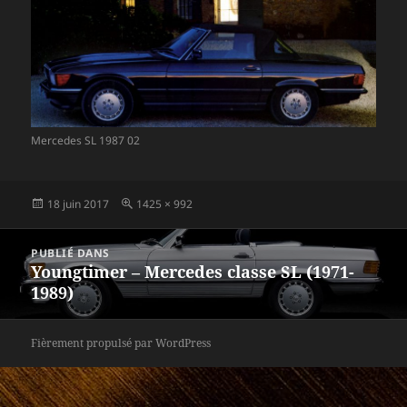
Mercedes SL 1987 02
Publié
Taille
18 juin 2017
1425 × 992
le
réelle
Navigation
PUBLIÉ DANS
de
Youngtimer – Mercedes classe SL (1971-
l’article
1989)
Fièrement propulsé par WordPress