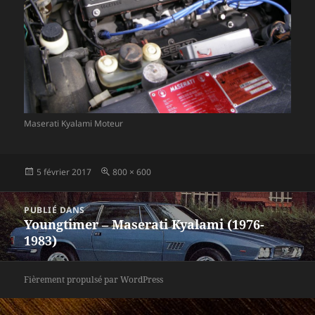
Maserati Kyalami Moteur
Publié
Taille
5 février 2017
800 × 600
le
réelle
Navigation
PUBLIÉ DANS
de
Youngtimer – Maserati Kyalami (1976-
l’article
1983)
Fièrement propulsé par WordPress