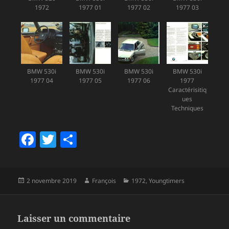
1972
1977 01
1977 02
1977 03
BMW 530i
BMW 530i
BMW 530i
BMW 530i
1977 04
1977 05
1977 06
1977
Caractérisitiq
ues
Techniques
F
T
P
a
w
a
c
itt
rt
Publié
Auteur
Catégories
2 novembre 2019
François
1972
,
Youngtimers
e
er
a
le
b
g
o
er
Laisser un commentaire