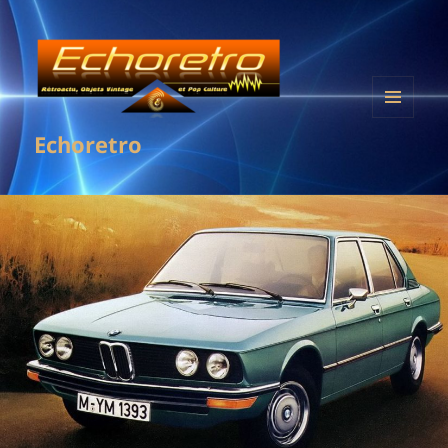
MENU
Echoretro
ET
WIDGETS