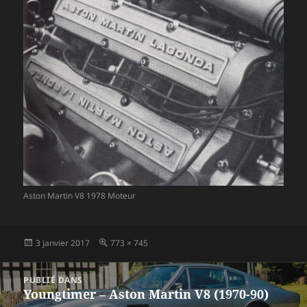
Aston Martin V8 1978 Moteur
Publié
Taille
3 janvier 2017
773 × 745
le
réelle
Navigation
PUBLIÉ DANS
de
Youngtimer – Aston Martin V8 (1970-90)
l’article