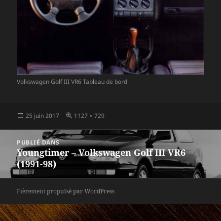
Volkswagen Golf III VR6 Tableau de bord
Publié
Taille
25 juin 2017
1127 × 729
le
réelle
Navigation
PUBLIÉ DANS
de
Youngtimer – Volkswagen Golf III VR6
l’article
(1991-98)
Fièrement propulsé par WordPress