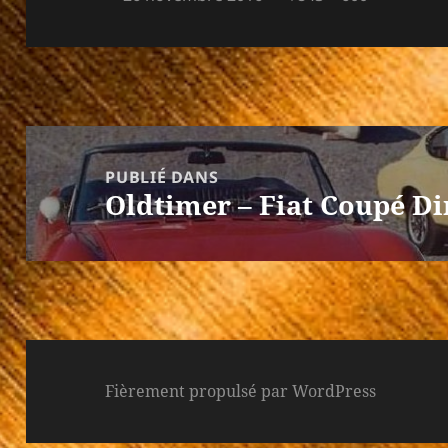
le
réelle
Navigation
de
PUBLIÉ DANS
Oldtimer – Fiat Coupé Di
l’article
Fièrement propulsé par WordPress