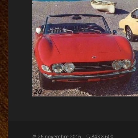
Publié
Taille
26 novembre 2016
843 × 600