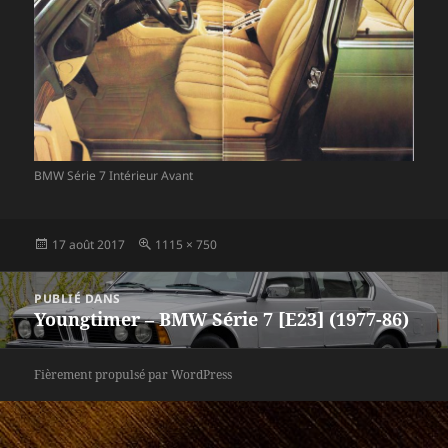
BMW Série 7 Intérieur Avant
Publié
Taille
17 août 2017
1115 × 750
le
réelle
Navigation
PUBLIÉ DANS
de
Youngtimer – BMW Série 7 [E23] (1977-86)
l’article
Fièrement propulsé par WordPress