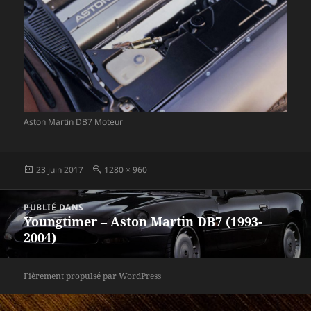
Aston Martin DB7 Moteur
Publié
Taille
23 juin 2017
1280 × 960
le
réelle
Navigation
PUBLIÉ DANS
de
Youngtimer – Aston Martin DB7 (1993-
l’article
2004)
Fièrement propulsé par WordPress