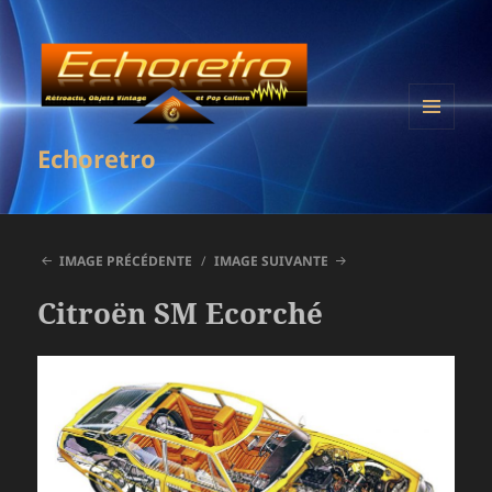
MENU
Echoretro
ET
WIDGETS
IMAGE PRÉCÉDENTE
IMAGE SUIVANTE
Citroën SM Ecorché