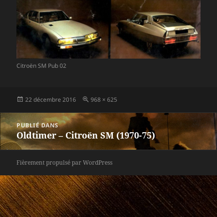
Citroën SM Pub 02
Publié
Taille
22 décembre 2016
968 × 625
le
réelle
Navigation
PUBLIÉ DANS
de
Oldtimer – Citroën SM (1970-75)
l’article
Fièrement propulsé par WordPress