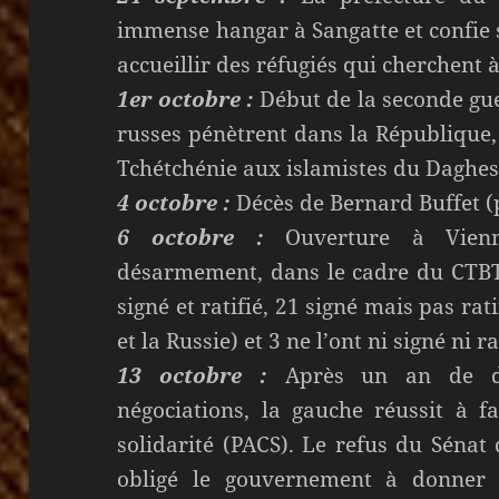
immense hangar à Sangatte et confie 
accueillir des réfugiés qui cherchent 
1er octobre :
Début de la seconde gue
russes pénètrent dans la République,
Tchétchénie aux islamistes du Daghes
4 octobre :
Décès de Bernard Buffet (p
6 octobre :
Ouverture à Vienn
désarmement, dans le cadre du CTBT.
signé et ratifié, 21 signé mais pas rati
et la Russie) et 3 ne l’ont ni signé ni r
13 octobre :
Après un an de dis
négociations, la gauche réussit à f
solidarité (PACS). Le refus du Sénat 
obligé le gouvernement à donner 