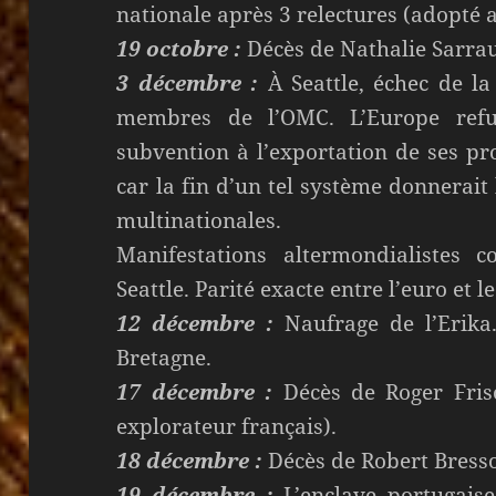
nationale après 3 relectures (adopté 
19 octobre :
Décès de Nathalie Sarrau
3 décembre :
À Seattle, échec de la
membres de l’OMC. L’Europe ref
subvention à l’exportation de ses pr
car la fin d’un tel système donnerait
multinationales.
Manifestations altermondialistes
Seattle. Parité exacte entre l’euro et l
12 décembre :
Naufrage de l’Erika.
Bretagne.
17 décembre :
Décès de Roger Friso
explorateur français).
18 décembre :
Décès de Robert Bresso
19 décembre :
L’enclave portugais