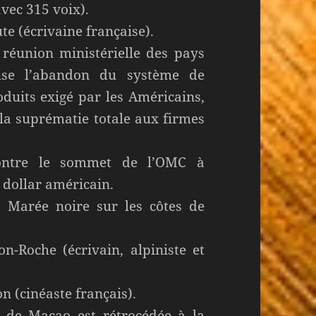
avec 315 voix).
te (écrivaine française).
 réunion ministérielle des pays
use l’abandon du système de
oduits exigé par les Américains,
 la suprématie totale aux firmes
 contre le sommet de l’OMC à
e dollar américain.
 Marée noire sur les côtes de
n-Roche (écrivain, alpiniste et
n (cinéaste français).
e de Macao est rétrocédée à la