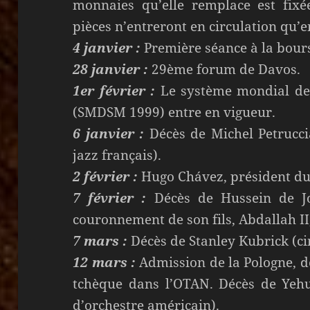
monnaies qu’elle remplace est fixée
pièces n’entreront en circulation qu’e
4 janvier :
Première séance à la bours
28 janvier :
29ème forum de Davos.
1er février :
Le système mondial de 
(SMDSM 1999) entre en vigueur.
6 janvier :
Décès de Michel Petrucci
jazz français).
2 février :
Hugo Chávez, président du
7 février :
Décès de Hussein de Jo
couronnement de son fils, Abdallah II,
7 mars :
Décès de Stanley Kubrick (ci
12 mars :
Admission de la Pologne, d
tchèque dans l’OTAN. Décès de Yehu
d’orchestre américain).