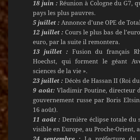
18 juin :
Réunion à Cologne du G7, qu
pays les plus pauvres.
5 juillet :
Annonce d’une OPE de Total
12 juillet :
Cours le plus bas de l’euro
euro, par la suite il remontera.
13 juillet :
Fusion du français Rh
Hoechst, qui forment le géant Av
sciences de la vie ».
23 juillet :
Décès de Hassan II (Roi du
9 août:
Vladimir Poutine, directeur
gouvernement russe par Boris Eltsin
16 août).
11 août :
Dernière éclipse totale du si
visible en Europe, au Proche-Orient, 
24 septembre :
La préfecture du 