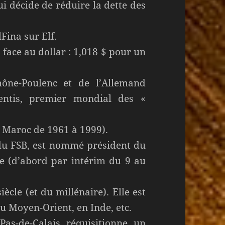
i décide de réduire la dette des
Fina sur Elf.
 face au dollar : 1,018 $ pour un
ône-Poulenc et de l’Allemand
entis, premier mondial des «
 Maroc de 1961 à 1999).
 du FSB, est nommé président du
e (d’abord par intérim du 9 au
ècle (et du millénaire). Elle est
au Moyen-Orient, en Inde, etc.
Pas-de-Calais réquisitionne un