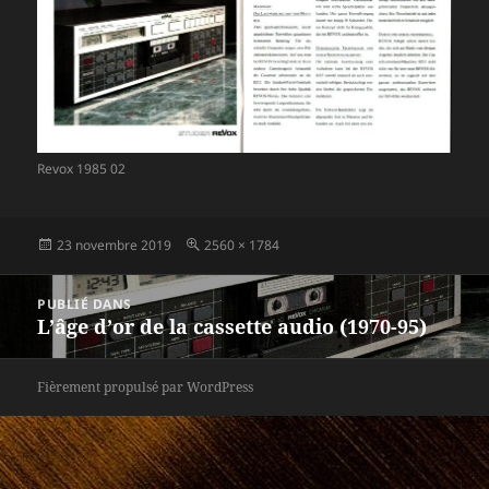
Revox 1985 02
Publié
Taille
23 novembre 2019
2560 × 1784
le
réelle
Navigation
PUBLIÉ DANS
de
L’âge d’or de la cassette audio (1970-95)
l’article
Fièrement propulsé par WordPress