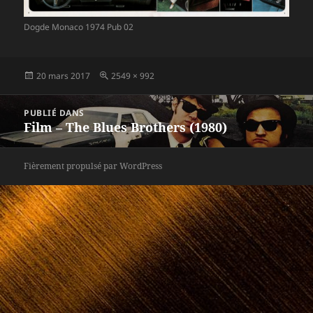
Dogde Monaco 1974 Pub 02
Publié
Taille
20 mars 2017
2549 × 992
le
réelle
Navigation
PUBLIÉ DANS
de
Film – The Blues Brothers (1980)
l’article
Fièrement propulsé par WordPress